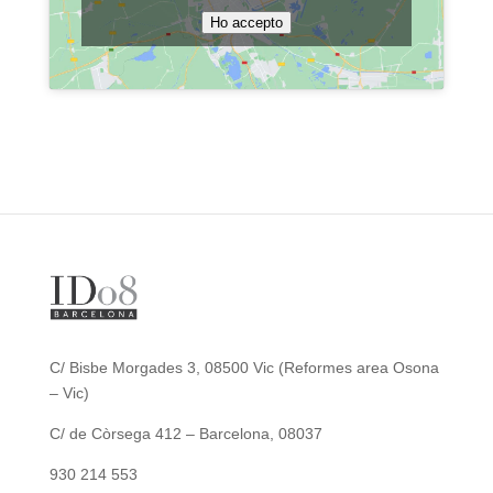
Ho accepto
C/ Bisbe Morgades 3, 08500 Vic (
Reformes area Osona
– Vic
)
C/ de Còrsega 412 – Barcelona, 08037
930 214 553