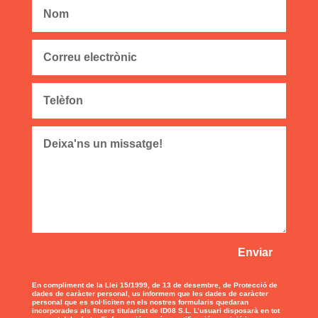
Enviar
En compliment de la Llei 15/1999, de 13 de desembre, de Protecció de
dades de caràcter personal, us informem que les dades de caràcter
personal que es sol·liciten en els nostres formularis quedaran
incorporades als fitxers titularitat de ID08 S.L. L’usuari disposarà en tot