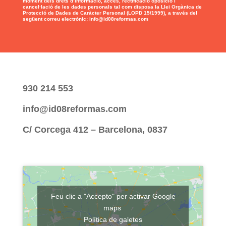
moment dels drets d’informació, accés, rectificació oposició i
cancel·lació de les dades personals tal com disposa la Llei Orgànica de
Protecció de Dades de Caràcter Personal (LOPD 15/1999), a través del
següent correu electrònic: info@id08reformas.com
930 214 553
info@id08reformas.com
C/ Corcega 412 – Barcelona, 0837
Feu clic a "Accepto" per activar Google
maps
Política de galetes