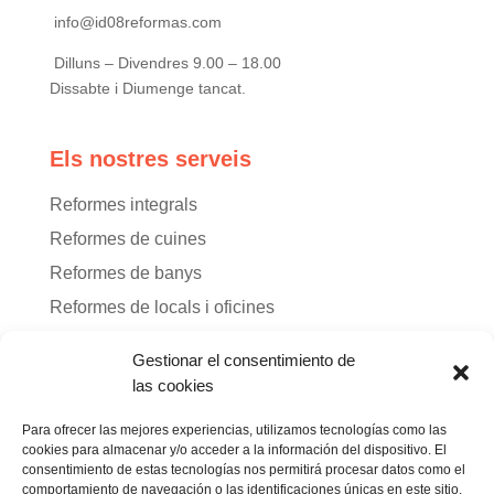
info@id08reformas.com
Dilluns – Divendres 9.00 – 18.00
Dissabte i Diumenge tancat.
Els nostres serveis
Reformes integrals
Reformes de cuines
Reformes de banys
Reformes de locals i oficines
Reformes de terrasses
Gestionar el consentimiento de
Disseny d’interiors
las cookies
Para ofrecer las mejores experiencias, utilizamos tecnologías como las
Enllaços legals
cookies para almacenar y/o acceder a la información del dispositivo. El
consentimiento de estas tecnologías nos permitirá procesar datos como el
comportamiento de navegación o las identificaciones únicas en este sitio.