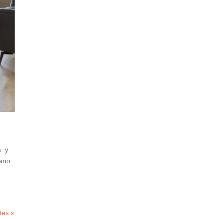
a y
fano
tes »